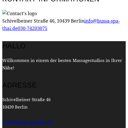
Schivelbeiner Straße 46, 10439 Berlin
info@bussa-spa-
thai.de
030-74203075
HALLO
Willkommen in einem der besten Massagestudios in Ihrer
Nähe!
ADRESSE
Schivelbeiner Straße 46
10439 Berlin
info@bussa-spa-thai.de